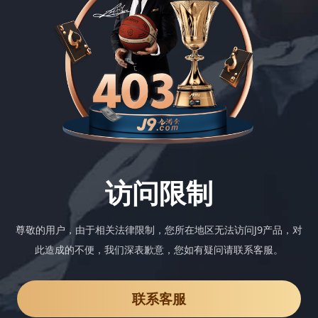
访问限制
尊敬的用户，由于相关法律限制，您所在地区无法访问J9产品，对
此造成的不便，我们深表歉意，您如有疑问请联系客服。
联系客服