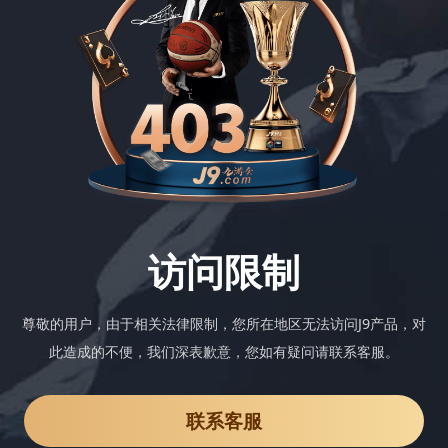
访问限制
尊敬的用户，由于相关法律限制，您所在地区无法访问J9产品，对
此造成的不便，我们深表歉意，您如有疑问请联系客服。
联系客服